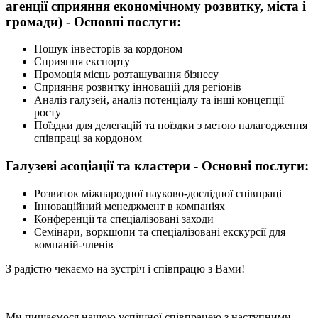
агенції сприяння економічному розвитку, міста і
громади) - Основні послуги:
Пошук інвесторів за кордоном
Сприяння експорту
Промоція місць розташування бізнесу
Сприяння розвитку інновацій для регіонів
Аналіз галузей, аналіз потенціалу та інші концепції
росту
Поїздки для делегацій та поїздки з метою налагодження
співпраці за кордоном
Галузеві асоціації та кластери - Основні послуги:
Розвиток міжнародної науково-дослідної співпраці
Інноваційний менеджмент в компаніях
Конференції та спеціалізовані заходи
Семінари, воркшопи та спеціалізовані екскурсії для
компаній-членів
З радістю чекаємо на зустріч і співпрацю з Вами!
Ми пишаємося нашою успішної співпрацею з наступними