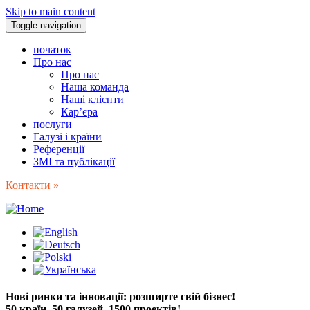
Skip to main content
Toggle navigation
початок
Про нас
Про нас
Наша команда
Наші клієнти
Кар’єра
послуги
Галузі і країни
Референції
ЗМІ та публікації
Контакти »
Нові ринки та інновації: розширте свій бізнес!
50 країн, 50 галузей, 1500 проектів!