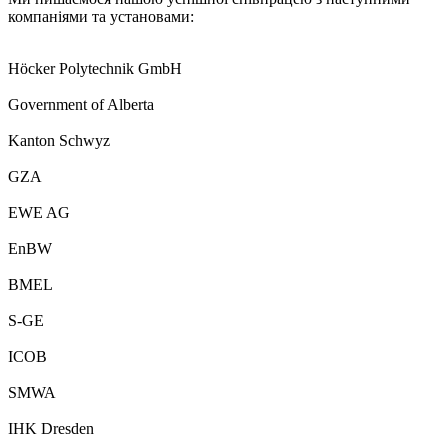
компаніями та установами:
Höcker Polytechnik GmbH
Government of Alberta
Kanton Schwyz
GZA
EWE AG
EnBW
BMEL
S-GE
ICOB
SMWA
IHK Dresden